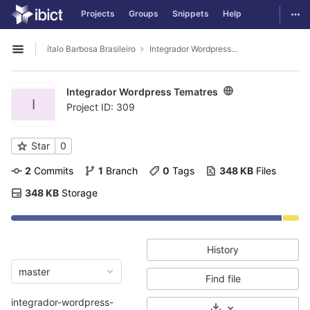
GitLab
Togg
Projects
Groups
Snippets
Help
Skip to content
ítalo Barbosa Brasileiro
Integrador Wordpress Tematres
Open sidebar
Integrador Wordpress Tematres
I
Project ID: 309
Star
0
2
 Commits
1
 Branch
0
 Tags
348 KB
 Files
348 KB
 Storage
History
master
Find file
integrador-wordpress-