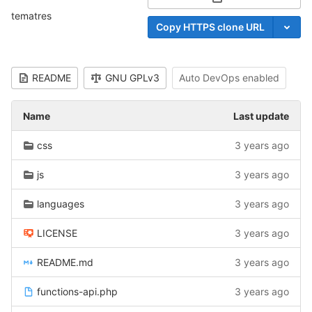
Select Archive For
tematres
Copy HTTPS clone URL
README
GNU GPLv3
Auto DevOps enabled
Name
Last update
css
3 years ago
js
3 years ago
languages
3 years ago
LICENSE
3 years ago
README.md
3 years ago
functions-api.php
3 years ago