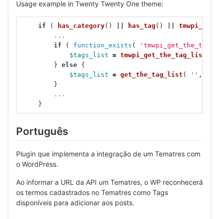
Usage example in Twenty Twenty One theme:
if
(
has_category
()
||
has_tag
()
||
tmwpi_has_
...
if
(
function_exists
(
'tmwpi_get_the_tag_l
$tags_list
=
tmwpi_get_the_tag_list
(
'
}
else
{
$tags_list
=
get_the_tag_list
(
''
,
__
(
}
...
}
Português
Plugin que implementa a integração de um Tematres com
o WordPress.
Ao informar a URL da API um Tematres, o WP reconhecerá
os termos cadastrados no Tematres como Tags
disponíveis para adicionar aos posts.