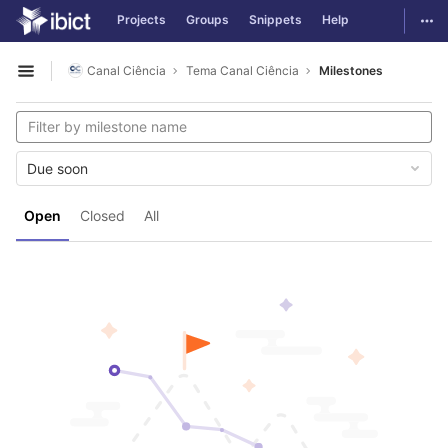
GitLab
Togg
Projects
Groups
Snippets
Help
Skip to content
Canal Ciência
Tema Canal Ciência
Milestones
Open sidebar
Due soon
Open
Closed
All