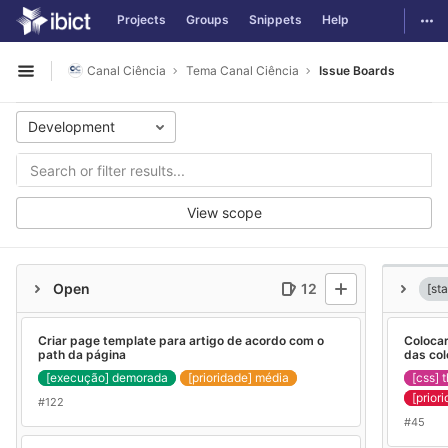
GitLab
Togg
Projects
Groups
Snippets
Help
Skip to content
Canal Ciência
Tema Canal Ciência
Issue Boards
Open sidebar
Development
View scope
Open
12
[st
Criar page template para artigo de acordo com o
Colocar
path da página
das co
[execução] demorada
[prioridade] média
[css] 
[prior
#122
#45