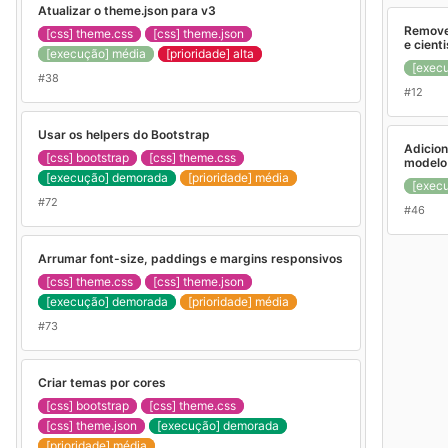
Atualizar o theme.json para v3
Remover
[css] theme.css
[css] theme.json
e cient
[execução] média
[prioridade] alta
[exec
#38
#12
Usar os helpers do Bootstrap
Adicion
[css] bootstrap
[css] theme.css
modelo 
[execução] demorada
[prioridade] média
[exec
#72
#46
Arrumar font-size, paddings e margins responsivos
[css] theme.css
[css] theme.json
[execução] demorada
[prioridade] média
#73
Criar temas por cores
[css] bootstrap
[css] theme.css
[css] theme.json
[execução] demorada
[prioridade] média