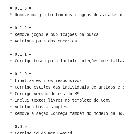
= 0.1.3 =

* Remove margin-bottom das imagens destacadas dos it
= 0.1.2 =

* Remove jogos e publicações da busca

* Adiciona path dos encartes

= 0.1.1 =

* Corrige busca para incluir coleções que faltavam

= 0.1.0 =

* Finaliza estilos responsivos

* Corrige estilos das individuais de artigos e cient
* Corrige versão do css do BS

* Inclui textos livres no template do CemS

* Adiciona busca simples

* Remove a seção Conheça também do modelo da HdC

= 0.0.9 =

* Corrige id do menu #a9ed
