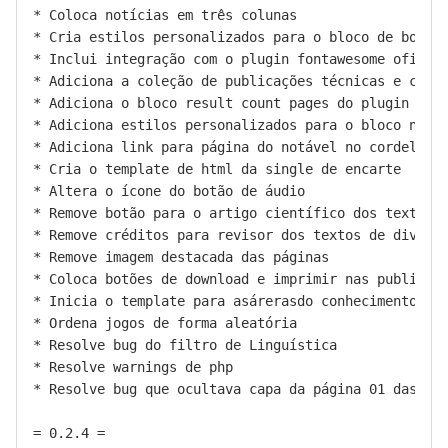
* Coloca notícias em três colunas

* Cria estilos personalizados para o bloco de botões
* Inclui integração com o plugin fontawesome oficial
* Adiciona a coleção de publicações técnicas e cient
* Adiciona o bloco result count pages do plugin do o
* Adiciona estilos personalizados para o bloco nativ
* Adiciona link para página do notável no cordel e p
* Cria o template de html da single de encarte

* Altera o ícone do botão de áudio

* Remove botão para o artigo científico dos textos d
* Remove créditos para revisor dos textos de divulga
* Remove imagem destacada das páginas

* Coloca botões de download e imprimir nas publicaçõ
* Inicia o template para asárerasdo conhecimento

* Ordena jogos de forma aleatória

* Resolve bug do filtro de Linguística

* Resolve warnings de php

* Resolve bug que ocultava capa da página 01 das col
= 0.2.4 =
