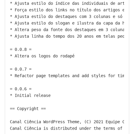
* Ajusta estilo do índice das individuais de artigo 
* Força estilo dos links no título dos artigos e not
* Ajusta estilo do destaques com 3 colunas e só imag
* Ajusta estilo do slogan e ilustra da capa da home 
* Altera peso da fonte dos destaques em 3 colunas só
* Ajusta linha do tempo dos 20 anos em telas pequena
= 0.0.8 =

* Altera os logos do rodapé

= 0.0.7 =

* Refactor page templates and add styles for timelin
= 0.0.6 =

* Initial release

== Copyright ==

Canal Ciência WordPress Theme, (C) 2021 Equipe Canal
Canal Ciência is distributed under the terms of the 