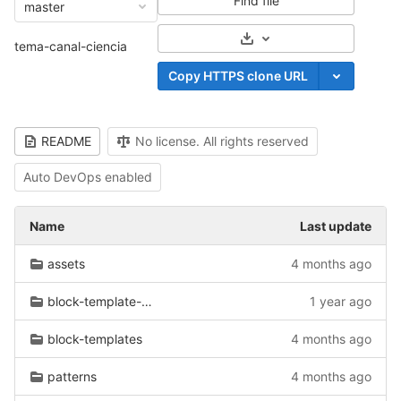
Find file
master
Select Archive Format
tema-canal-ciencia
Copy HTTPS clone URL
README
No license. All rights reserved
Auto DevOps enabled
Name
Last update
assets
4 months ago
block-template-parts
1 year ago
block-templates
4 months ago
patterns
4 months ago