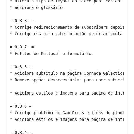
* altera o tipo de layout do bloco post-content nos 
* adiciona o glossário

= 0.3.8  =

* Corrige redirecionamento de subscribers depois do 
* Corrige css para caber o botão de criar conta no m
= 0.3.7  =

* Estilos do Mailpoet e formulários

= 0.3.6 =

* Adiciona subtitulo na página Jornada Galáctica

* Remove opções desnecessárias para user subscriber 
* Adiciona estilos e imagens para página de introduç
= 0.3.5 =

* Corrige problema do GamiPress e links do plugin Om
* Adiciona estilos e imagens para página de introduç
= 0.3.4 =
