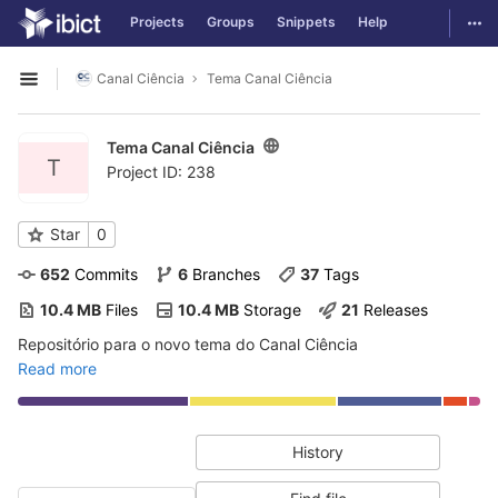
GitLab
Togg
Projects
Groups
Snippets
Help
Skip to content
Canal Ciência
Tema Canal Ciência
Open sidebar
Tema Canal Ciência
T
Project ID: 238
Star
0
652
 Commits
6
 Branches
37
 Tags
10.4 MB
 Files
10.4 MB
 Storage
21
 Releases
Repositório para o novo tema do Canal Ciência
Read more
History