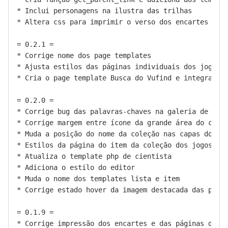
* Inclui personagens na ilustra das trilhas

* Altera css para imprimir o verso dos encartes tbm

= 0.2.1 =

* Corrige nome dos page templates 

* Ajusta estilos das páginas individuais dos jogos p
* Cria o page template Busca do Vufind e integra com
= 0.2.0 =

* Corrige bug das palavras-chaves na galeria de notá
* Corrige margem entre ícone da grande área do conhe
* Muda a posição do nome da coleção nas capas dos it
* Estilos da página do item da coleção dos jogos

* Atualiza o template php de cientista

* Adiciona o estilo do editor

* Muda o nome dos templates lista e item 

* Corrige estado hover da imagem destacada das págin
= 0.1.9 =

* Corrige impressão dos encartes e das páginas de ar