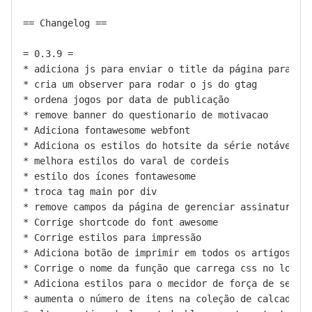
== Changelog ==

= 0.3.9 =

* adiciona js para enviar o title da página para o A
* cria um observer para rodar o js do gtag

* ordena jogos por data de publicação

* remove banner do questionario de motivacao

* Adiciona fontawesome webfont

* Adiciona os estilos do hotsite da série notáveis e
* melhora estilos do varal de cordeis

* estilo dos ícones fontawesome

* troca tag main por div

* remove campos da página de gerenciar assinaturas d
* Corrige shortcode do font awesome

* Corrige estilos para impressão

* Adiciona botão de imprimir em todos os artigos

* Corrige o nome da função que carrega css no login

* Adiciona estilos para o mecidor de força de senha 
* aumenta o número de itens na coleção de calcadada 