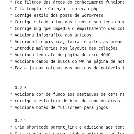
* Faz filtros das áreas do conhecimento funcionar pa
* Cria template Coleção - colecao.php

* Corrige estilo dos posts de WordPress

* Corrige estado ativo dos itens e subitens do menu 
* Corrige bug que impedia o empilhamento das colunas
* Adiciona infográfico aos artigos

* Adiciona Linguística, letras e artes às areas do c
* Introduz melhorias nos layouts das coleções

* Adiciona template de página de erro 4040

* Adiciona campo de busca do WP na página de notícia
* Faz o js das colunas das páginas de notáveis funci
= 0.2.3 =

* Adiciona cor de fundo aos destaques de cems na cap
* corrige a estrutura do html do menu de áreas do co
* Adiciona botão de fullscreen para jogos

= 0.2.2 =

* Cria shortcode parent_link e adiciona aos template
* Cria função get_parent_link e adiciona aos templat