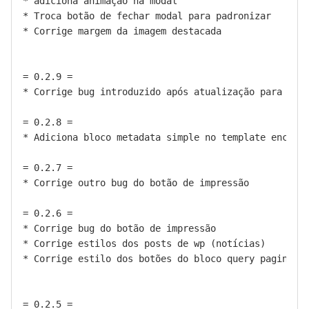
* adiciona animação na modal

* Troca botão de fechar modal para padronizar

* Corrige margem da imagem destacada

= 0.2.9 =

* Corrige bug introduzido após atualização para o Wo
= 0.2.8 =

* Adiciona bloco metadata simple no template encarte
= 0.2.7 =

* Corrige outro bug do botão de impressão

= 0.2.6 =

* Corrige bug do botão de impressão

* Corrige estilos dos posts de wp (notícias)

* Corrige estilo dos botões do bloco query paginatio
= 0.2.5 =
