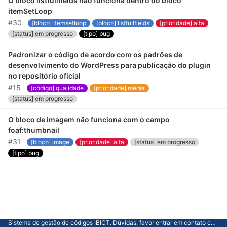
O bloco listfullfields não funciona dentro do bloco
itemSetLoop
#30
[bloco] itemsetloop
[bloco] listfullfields
[prioridade] alta
[status] em progresso
[tipo] bug
Padronizar o código de acordo com os padrões de
desenvolvimento do WordPress para publicação do plugin
no repositório oficial
#15
[código] qualidade
[prioridade] média
[status] em progresso
O bloco de imagem não funciona com o campo
foaf:thumbnail
#31
[bloco] image
[prioridade] alta
[status] em progresso
[tipo] bug
Sistema de gestão de códigos IBICT. Dúvidas, favor entrar em contato com a CGTI.