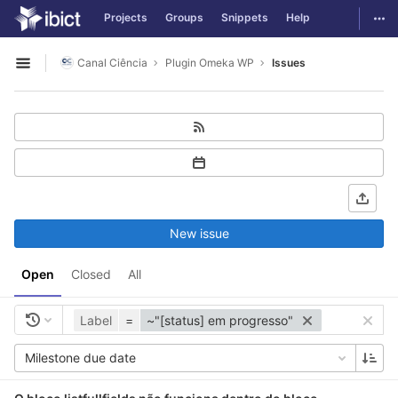
GitLab
Togg
Projects
Groups
Snippets
Help
Skip to content
Canal Ciência
Plugin Omeka WP
Issues
Open sidebar
New issue
Open
Closed
All
Label
=
~"[status] em progresso"
Milestone due date