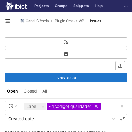
GitLab
Togg
Projects
Groups
Snippets
Help
Skip to content
Canal Ciência
Plugin Omeka WP
Issues
Open sidebar
New issue
Open
Closed
All
Label
=
~"[código] qualidade"
Created date