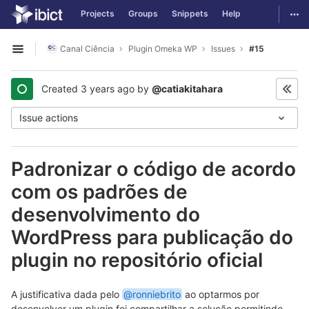
GitLab
Togg
Projects
Groups
Snippets
Help
Skip to content
Canal Ciência
Plugin Omeka WP
Issues
#15
Open sidebar
Created
3 years ago
by
@catiakitahara
Issue actions
Padronizar o código de acordo
com os padrões de
desenvolvimento do
WordPress para publicação do
plugin no repositório oficial
A justificativa dada pelo
@ronniebrito
ao optarmos por
desenvolver um plugin foi compartilhar a solução permitindo