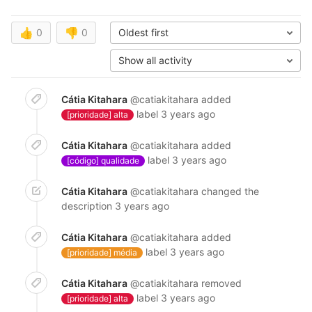
👍
0
👎
0
Oldest first
Show all activity
Cátia Kitahara
@catiakitahara
added
label
3 years ago
[prioridade] alta
Cátia Kitahara
@catiakitahara
added
label
3 years ago
[código] qualidade
Cátia Kitahara
@catiakitahara
changed the
description
3 years ago
Cátia Kitahara
@catiakitahara
added
label
3 years ago
[prioridade] média
Cátia Kitahara
@catiakitahara
removed
label
3 years ago
[prioridade] alta