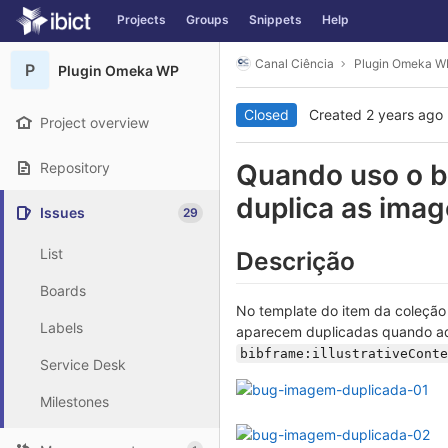
GitLab
Projects
Groups
Snippets
Help
Skip to content
Canal Ciência
Plugin Omeka W
P
Plugin Omeka WP
Closed
Created
2 years ago
Project overview
Quando uso o b
Repository
duplica as image
Issues
29
List
Descrição
Boards
No template do item da coleção 
Labels
aparecem duplicadas quando ad
bibframe:illustrativeConte
Service Desk
Milestones