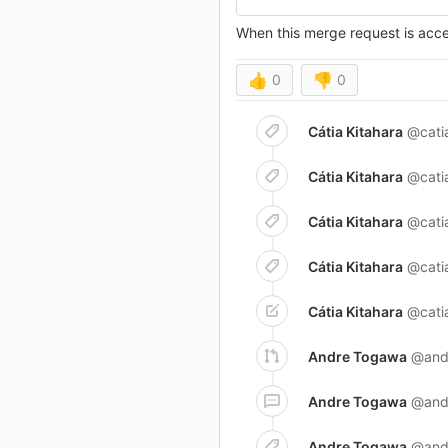
When this merge request is accep
👍
0
👎
0
Cátia Kitahara
@cati
Cátia Kitahara
@cati
Cátia Kitahara
@cati
Cátia Kitahara
@cati
Cátia Kitahara
@cati
Andre Togawa
@and
Andre Togawa
@and
Andre Togawa
@and