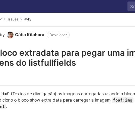
P
Issues
#43
by
Cátia Kitahara
Developer
loco extradata para pegar uma i
ns do listfullfields
id=9 (Textos de divulgação) as imagens carregadas usando o bloco li
iciono o bloco show extra data para carregar a imagem
foaf:img
.
nt