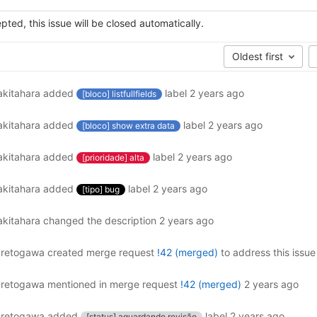
ted, this issue will be closed automatically.
Oldest first
akitahara
added
label
2 years ago
[bloco] listfullfields
akitahara
added
label
2 years ago
[bloco] show extra data
akitahara
added
label
2 years ago
[prioridade] alta
akitahara
added
label
2 years ago
[tipo] bug
akitahara
changed the description
2 years ago
retogawa
created merge request
!42 (merged)
to address this issue
retogawa
mentioned in merge request
!42 (merged)
2 years ago
retogawa
added
label
2 years ago
[status] aguardando revisão