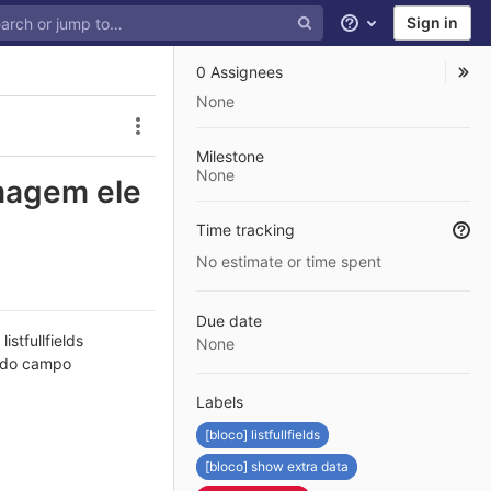
Sign in
Help
0 Assignees
None
Issue actions
Milestone
None
magem ele
Time tracking
No estimate or time spent
Due date
stfullfields
None
do campo
Labels
[bloco] listfullfields
[bloco] show extra data