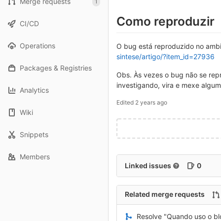
Merge requests
1
Como reproduzir
CI/CD
Operations
O bug está reproduzido no amb
sintese/artigo/?item_id=27936
Packages & Registries
Obs. Às vezes o bug não se rep
investigando, vira e mexe algu
Analytics
Edited
2 years ago
Wiki
Snippets
Members
Linked issues
0
Related merge requests
Resolve "Quando uso o blo