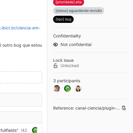
[prioridade] alta
[status] aguardando revisão
[tipo] bug
.ibict.br/ciencia-em-
Confidentiality
Not confidential
é outro bug que estou
Lock issue
Unlocked
3 participants
Reference: canal-ciencia/plugin-omeka-wp#43
ullfields"
!42