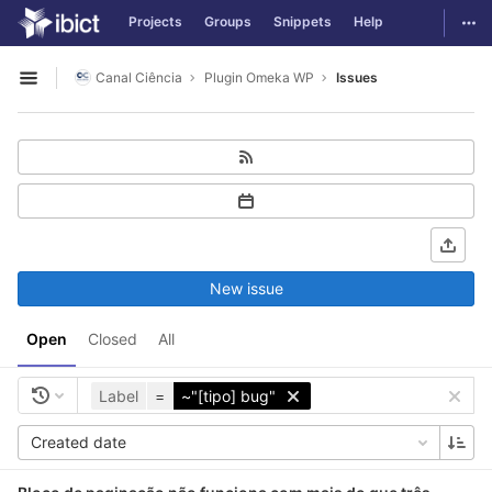
GitLab
Togg
Projects
Groups
Snippets
Help
Skip to content
Canal Ciência
Plugin Omeka WP
Issues
Open sidebar
New issue
Open
Closed
All
Label
=
~"[tipo] bug"
Created date