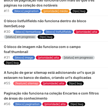
Bloco de paginação não funciona com mais do que três
páginas na coleção dos notáveis
#11
[bloco] pagination
[prioridade] média
[tipo] bug
O bloco listfullfields não funciona dentro do bloco
itemSetLoop
#30
[bloco] itemsetloop
[bloco] listfullfields
[prioridade] alta
[status] em progresso
[tipo] bug
O bloco de imagem não funciona com o campo
foaf:thumbnail
#31
[bloco] image
[prioridade] alta
[status] em progresso
[tipo] bug
A função de gerar sitemap está adicionando url's que já
estavam no banco de dados, criando url's duplicadas
#55
[feature] sitemap
[prioridade] alta
[tipo] bug
Paginação não funciona na coleção Encartes e com filtros
de áreas do conhecimento
#56
[bloco] pagination
[prioridade] alta
[tipo] bug